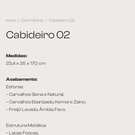
Início
/
Dormitório
/
Cabideiro 02
Cabideiro 02
Medidas:
23,4 x 35 x 170 cm
Acabamento:
Esferas:
– Carvalhos Siena e Natural.
– Carvalhos Ebanizado, Kernel e Zaino.
– Freijó Lavado, Âmbia, Favo.
Estrutura Metálica:
– Lacas Foscas.