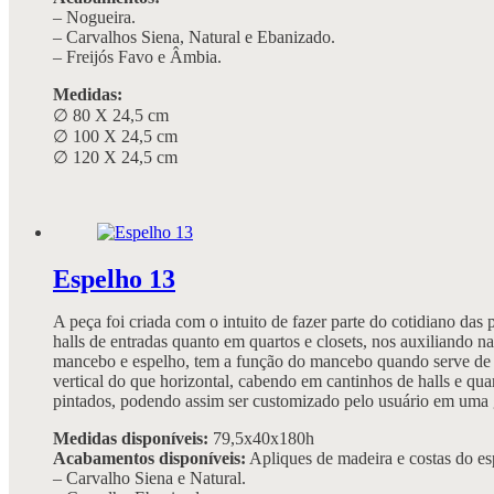
– Nogueira.
– Carvalhos Siena, Natural e Ebanizado.
– Freijós Favo e Âmbia.
Medidas:
∅ 80 X 24,5 cm
∅ 100 X 24,5 cm
∅ 120 X 24,5 cm
Espelho 13
A peça foi criada com o intuito de fazer parte do cotidiano das
halls de entradas quanto em quartos e closets, nos auxiliando na
mancebo e espelho, tem a função do mancebo quando serve de ap
vertical do que horizontal, cabendo em cantinhos de halls e q
pintados, podendo assim ser customizado pelo usuário em uma gr
Medidas disponíveis:
79,5x40x180h
Acabamentos disponíveis:
Apliques de madeira e costas do es
– Carvalho Siena e Natural.