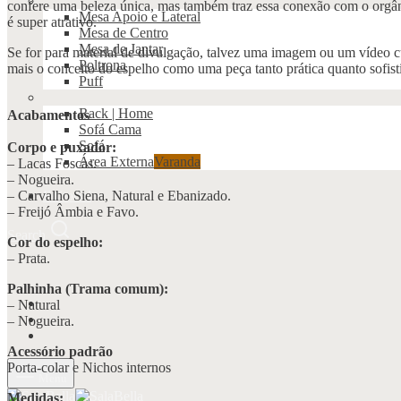
confere uma beleza única, mas também traz essa conexão com o orgânic
Mesa Apoio e Lateral
é super atrativo.
Mesa de Centro
Mesa de Jantar
Se for para material de divulgação, talvez uma imagem ou um vídeo c
Poltrona
mais o conceito do espelho como uma peça tanto prática quanto sofist
Puff
Rack | Home
Acabamentos
Sofá Cama
Sofá
Corpo e puxador:
Área Externa
Varanda
– Lacas Foscas.
– Nogueira.
– Carvalho Siena, Natural e Ebanizado.
Editorial
– Freijó Âmbia e Favo.
Search
Cor do espelho:
– Prata.
Palhinha (Trama comum):
– Natural
– Nogueira.
Acessório padrão
Porta-colar e Nichos internos
Menu
Medidas: