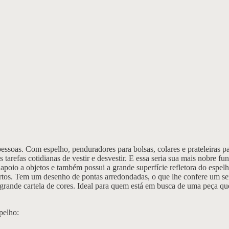
 pessoas. Com espelho, penduradores para bolsas, colares e prateleiras 
s tarefas cotidianas de vestir e desvestir. E essa seria sua mais nobre f
oio a objetos e também possui a grande superfície refletora do espel
uartos. Tem um desenho de pontas arredondadas, o que lhe confere um s
ande cartela de cores. Ideal para quem está em busca de uma peça que 
pelho: