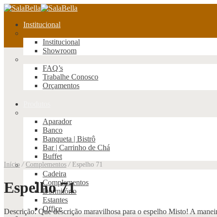
Institucional
Institucional
Showroom
FAQ’s
Trabalhe Conosco
Orçamentos
Produtos
Aparador
Banco
Banqueta | Bistrô
Bar | Carrinho de Chá
Buffet
Início
/
Complementos
/
Espelho 71
Cadeira
Complementos
Espelho 71
Dormitório
Estantes
Office
Descrição: Que descrição maravilhosa para o espelho Misto! A maneira 