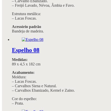
– Carvalho Ebanizado.
– Freijó Lavado, Névoa, Âmbia e Favo.
Estrutura metálica:
– Lacas Foscas.
Acessório padrão
Bandeja de madeira.
Espelho 08
Medidas:
89 x 4,5 x 182 cm
Acabamento:
Moldura:
– Lacas Foscas.
– Carvalhos Siena e Natural.
– Carvalhos Ebanizado, Kernel e Zaino.
Cor do espelho:
– Prata.