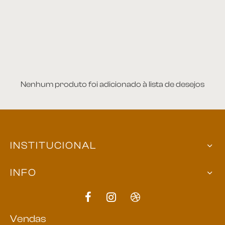
et
ira
plementos
Nenhum produto foi adicionado à lista de desejos
itório
ntes
INSTITUCIONAL
 Apoio e Lateral
 de Centro
INFO
 de Jantar
Vendas
ce