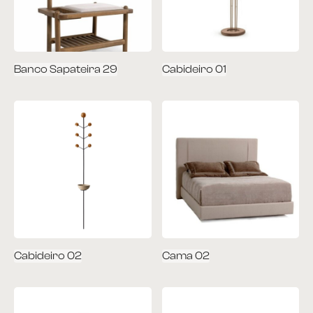
et
ira
Banco Sapateira 29
Cabideiro 01
plementos
itório
ntes
 Apoio e Lateral
 de Centro
Cabideiro 02
Cama 02
 de Jantar
ce