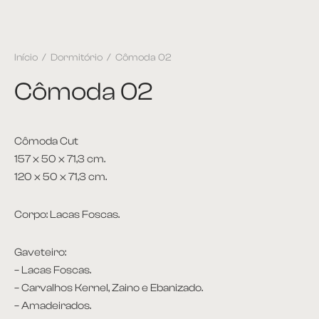
Início
/
Dormitório
/
Cômoda 02
Cômoda 02
Cômoda Cut
157 x 50 x 71,3 cm.
120 x 50 x 71,3 cm.
Corpo: Lacas Foscas.
Gaveteiro:
– Lacas Foscas.
– Carvalhos Kernel, Zaino e Ebanizado.
– Amadeirados.