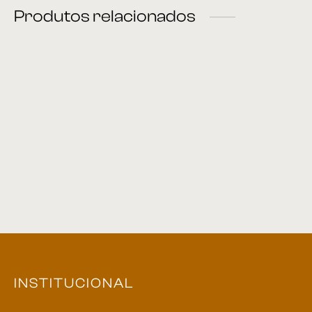
Produtos relacionados
Mesa de Cabeceira 17
Mesa de Cabeceira 07
Banco Sapateira 29
Cabeceira 01
INSTITUCIONAL