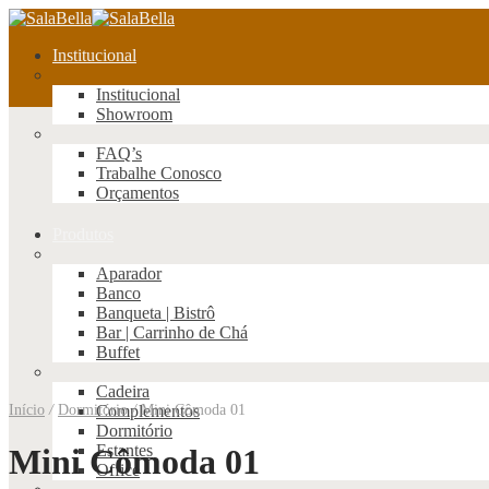
Institucional
Institucional
Showroom
FAQ’s
Trabalhe Conosco
Orçamentos
Produtos
Aparador
Banco
Banqueta | Bistrô
Bar | Carrinho de Chá
Buffet
Cadeira
Início
/
Dormitório
Complementos
/
Mini Cômoda 01
Dormitório
Estantes
Mini Cômoda 01
Office