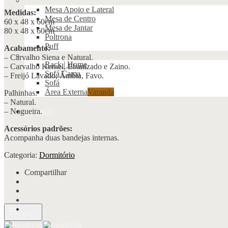
Mesa Apoio e Lateral
Medidas:
Mesa de Centro
60 x 48 x 60cm
Mesa de Jantar
80 x 48 x 60cm
Poltrona
Puff
Acabamento:
– Carvalho Siena e Natural.
Rack | Home
– Carvalho Kernel, Ebanizado e Zaino.
Sofá Cama
– Freijó Lavado, Âmbia, Favo.
Sofá
Área Externa
Varanda
Palhinhas:
– Natural.
– Nogueira.
Editorial
Acessórios padrões:
Search
Acompanha duas bandejas internas.
Categoria:
Dormitório
Compartilhar
Menu