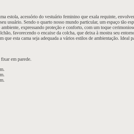
de uma estola, acessório do vestuário feminino que exala requinte, en
a seu usuário. Sendo o quarto nosso mundo particular, um espaço tão es
 ambiente, expressando proteção e conforto, com um toque cerimonioso, 
olchão, favorecendo o encaixe da colcha, que deixa à mostra seu entorn
m que esta cama seja adequada a vários estilos de ambientação. Ideal p
 fixar em parede.
cm.
cm.
cm.