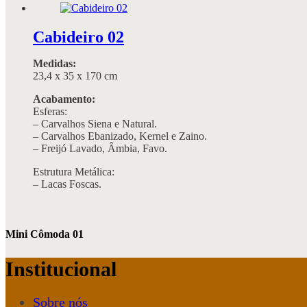
Cabideiro 02
Medidas:
23,4 x 35 x 170 cm
Acabamento:
Esferas:
– Carvalhos Siena e Natural.
– Carvalhos Ebanizado, Kernel e Zaino.
– Freijó Lavado, Âmbia, Favo.
Estrutura Metálica:
– Lacas Foscas.
Mini Cômoda 01
Institucional
Sobre nós