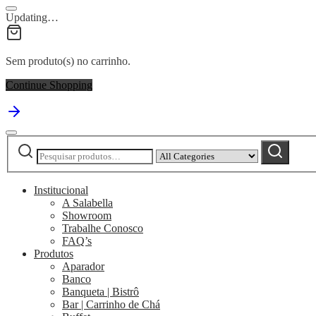
Updating…
Sem produto(s) no carrinho.
Continue Shopping
Pesquisar
Narrow
Pesquisar
por:
by
category:
Institucional
A Salabella
Showroom
Trabalhe Conosco
FAQ’s
Produtos
Aparador
Banco
Banqueta | Bistrô
Bar | Carrinho de Chá