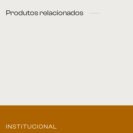
Produtos relacionados
Cômoda 01
Cômoda 02
Mini Cômoda 01
Mesa de Cabeceira 06
INSTITUCIONAL