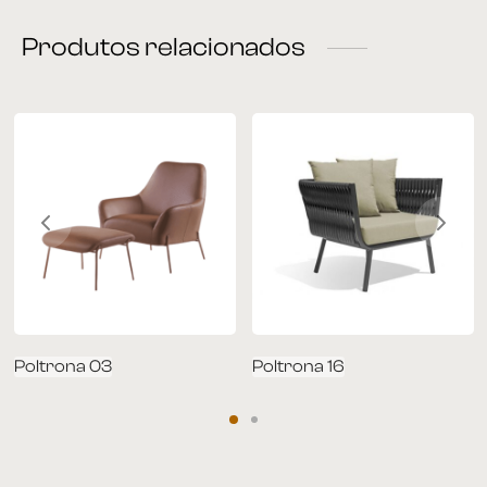
Produtos relacionados
rona
 | Home
á Cama
nda | Área Externa
Poltrona 03
Poltrona 16