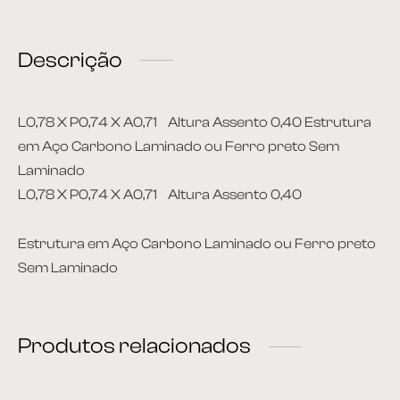
rona
Descrição
L0,78 X P0,74 X A0,71
Altura Assento 0,40 Estrutura
 | Home
em Aço Carbono Laminado ou Ferro preto Sem
Laminado
L0,78 X P0,74 X A0,71
Altura Assento 0,40
á Cama
Estrutura em Aço Carbono Laminado ou Ferro preto
nda | Área Externa
Sem Laminado
Produtos relacionados