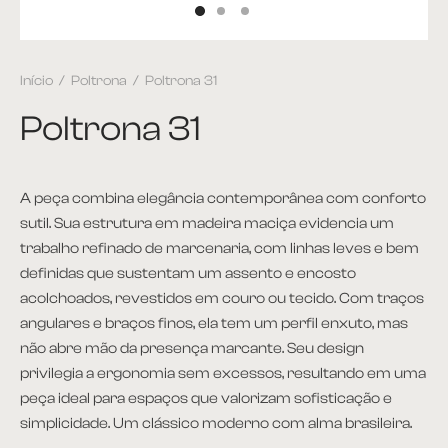
et
Início
/
Poltrona
/
Poltrona 31
ira
Poltrona 31
plementos
itório
A peça combina elegância contemporânea com conforto
sutil. Sua estrutura em madeira maciça evidencia um
ntes
trabalho refinado de marcenaria, com linhas leves e bem
definidas que sustentam um assento e encosto
 Apoio e Lateral
acolchoados, revestidos em couro ou tecido. Com traços
angulares e braços finos, ela tem um perfil enxuto, mas
 de Centro
não abre mão da presença marcante. Seu design
privilegia a ergonomia sem excessos, resultando em uma
 de Jantar
peça ideal para espaços que valorizam sofisticação e
simplicidade. Um clássico moderno com alma brasileira.
ce