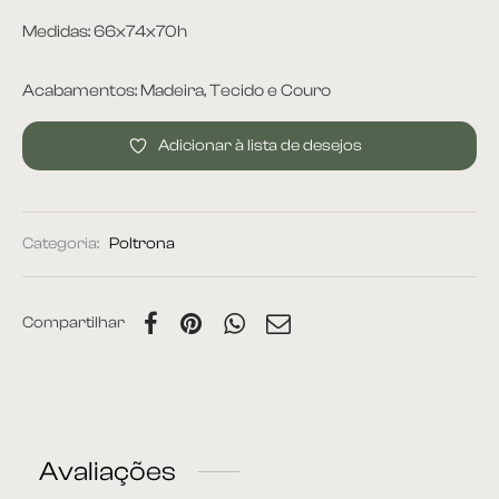
Medidas: 66x74x70h
rona
Acabamentos: Madeira, Tecido e Couro
Adicionar à lista de desejos
 | Home
Categoria:
Poltrona
á Cama
nda | Área Externa
Compartilhar
Avaliações