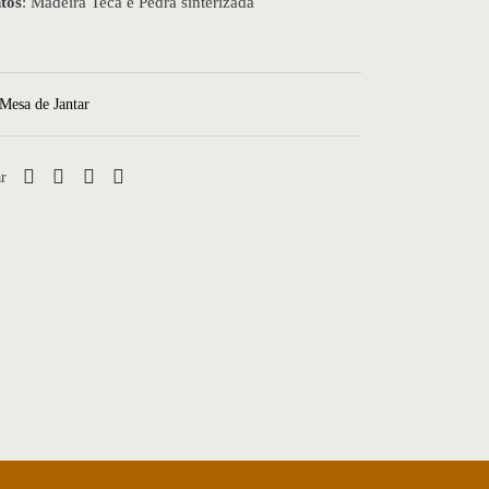
tos
: Madeira Teca e Pedra sinterizada
Mesa de Jantar
r
Mesa de Jantar 47