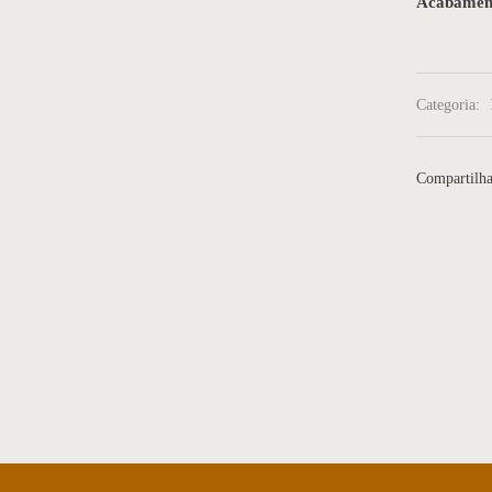
Acabamen
Categoria:
Compartilha
sa de jantar 35
Mesa de Jantar 09