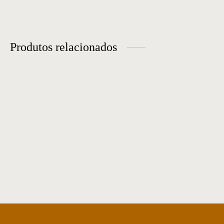
Produtos relacionados
Mesa de Jantar 47
Mesa de Jantar 12
Mesa de jantar 35
Mesa de jantar 06