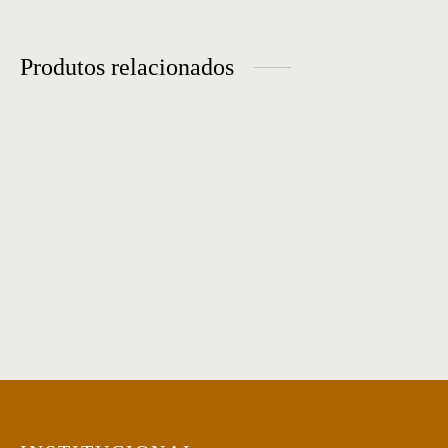
Produtos relacionados
Mesa de Jantar 38
Mesa de Jantar 18
Mesa de Jantar 49
Mesa de jantar 45