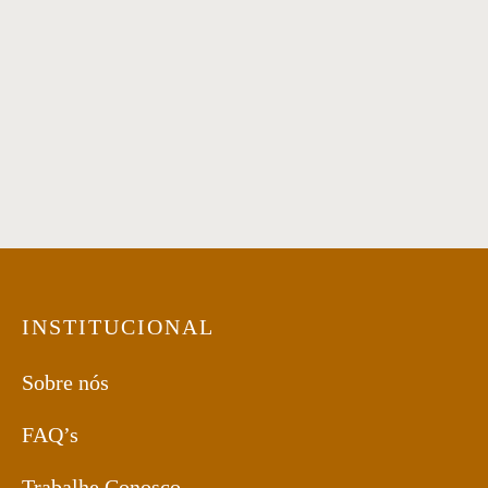
Mesa de Jantar 12
Mesa de jantar 14
Mesa de Jantar 11
Mesa de jantar 52
INSTITUCIONAL
Sobre nós
FAQ’s
Trabalhe Conosco