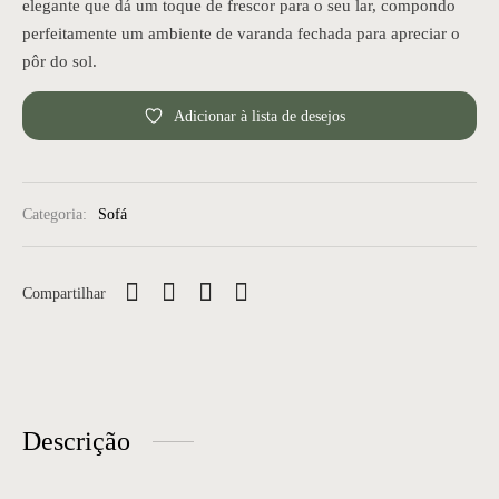
elegante que dá um toque de frescor para o seu lar, compondo
perfeitamente um ambiente de varanda fechada para apreciar o
t
pôr do sol.
ra
Adicionar à lista de desejos
lementos
tório
Categoria:
Sofá
tes
Compartilhar
Apoio e Lateral
 de Centro
de Jantar
Descrição
e