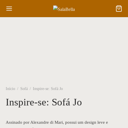
Back
Back
TITUCIONAL
ODUTOS
abella
ador
Início
/
Sofá
/
Inspire-se: Sofá Jo
room
o
Inspire-se: Sofá Jo
alhe Conosco
eta | Bistrô
Assinado por Alexandre di Mari, possui um design leve e
s
 Carrinho de Chá