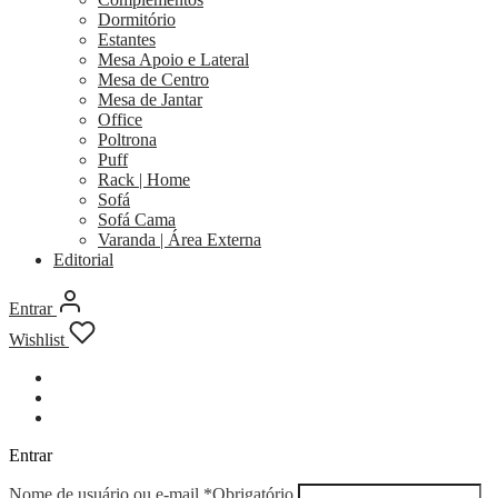
Dormitório
Estantes
Mesa Apoio e Lateral
Mesa de Centro
Mesa de Jantar
Office
Poltrona
Puff
Rack | Home
Sofá
Sofá Cama
Varanda | Área Externa
Editorial
Entrar
Wishlist
Entrar
Nome de usuário ou e-mail
*
Obrigatório