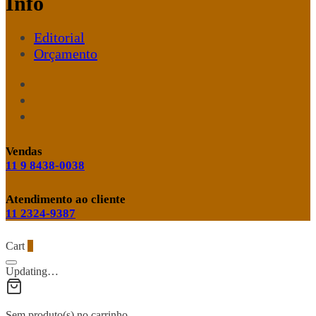
Info
Editorial
Orçamento
Vendas
11 9 8438-0038
Atendimento ao cliente
11 2324-9387
Cart
0
Updating…
Sem produto(s) no carrinho.