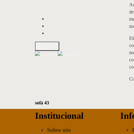
As
de
mo
no
El
co
Menu
no
co
co
Co
sofá 43
Institucional
Inf
Sobre nós