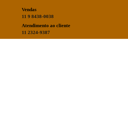
Vendas
11 9 8438-0038
Atendimento ao cliente
11 2324-9387