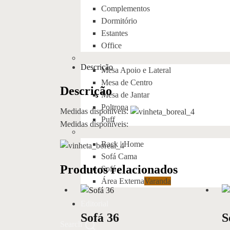
Complementos
Dormitório
Estantes
Office
Descrição
Mesa Apoio e Lateral
Mesa de Centro
Descrição
Mesa de Jantar
Poltrona
Medidas disponíveis:
Puff
Medidas disponíveis:
Rack | Home
Sofá Cama
Produtos relacionados
Sofá
Área Externa
Varanda
Editorial
Sofá 36
S
Search