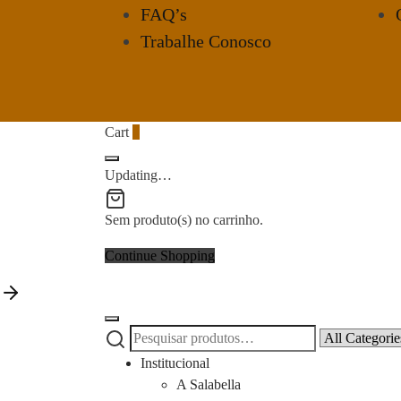
FAQ’s
Trabalhe Conosco
Cart
0
Updating…
Sem produto(s) no carrinho.
Continue Shopping
Pesquisar
Narrow
por:
by
Institucional
category:
A Salabella