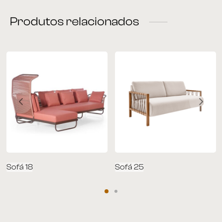
Produtos relacionados
rona
 | Home
á Cama
nda | Área Externa
Sofá 18
Sofá 25