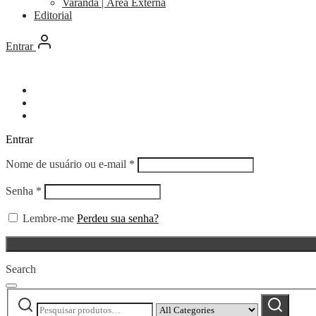
Varanda | Área Externa
Editorial
Entrar
Entrar
Obrigatório
Nome de usuário ou e-mail
*
Obrigatório
Senha
*
Lembre-me
Perdeu sua senha?
Search
Pesquisar
Narrow
Pesquisar
por:
by