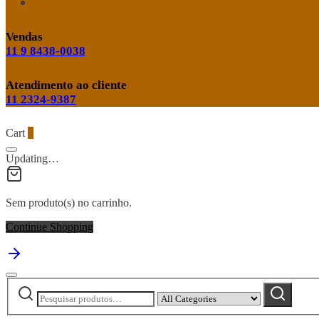
Vendas
11 9 8438-0038
Atendimento ao cliente
11 2324-9387
Cart
0
Updating…
Sem produto(s) no carrinho.
Continue Shopping
Pesquisar
Narrow
Pesquisar
por:
by
category: