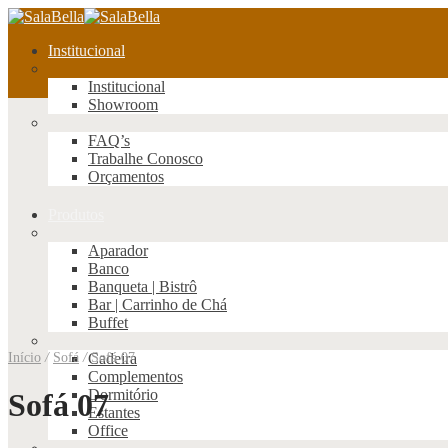
Institucional
Institucional
Showroom
FAQ’s
Trabalhe Conosco
Orçamentos
Produtos
Aparador
Banco
Banqueta | Bistrô
Bar | Carrinho de Chá
Buffet
Início
/
Sofá
/
Sofá 07
Cadeira
Complementos
Dormitório
Sofá 07
Estantes
Office