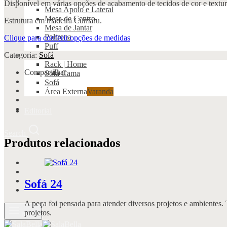
Disponível em várias opções de acabamento de tecidos de cor e textura
Mesa Apoio e Lateral
Mesa de Centro
Estrutura em madeira Cumaru.
Mesa de Jantar
Poltrona
Clique para conferir opções de medidas
Puff
Categoria:
Sofá
Rack | Home
Compartilhar
Sofá Cama
Sofá
Área Externa
Varanda
Editorial
Search
Produtos relacionados
Sofá 24
A peça foi pensada para atender diversos projetos e ambientes. 
projetos.
Menu