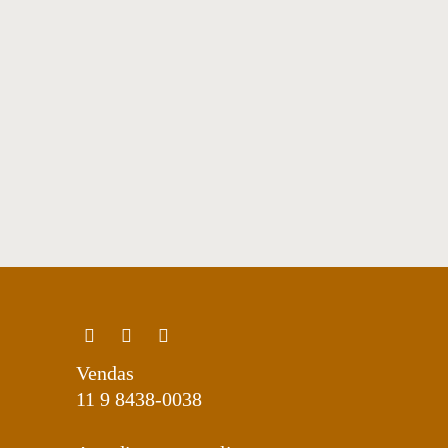
Encosto: espuma D33SOFT + HS20 +
P +
D33P com percinta e capa fixa.
Opções de medidas no arquivo a seguir:
s
1H400-(ESTUDO DE MEDIDAS)
Vendas
11 9 8438-0038