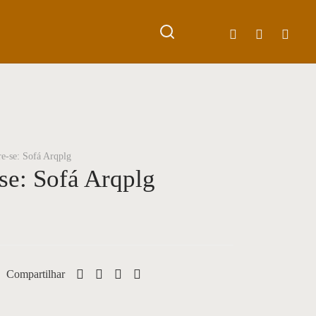
0
Cart
Updating…
Sem produto(s) no carrinho.
Continue Shopping
re-se: Sofá Arqplg
-se: Sofá Arqplg
Compartilhar