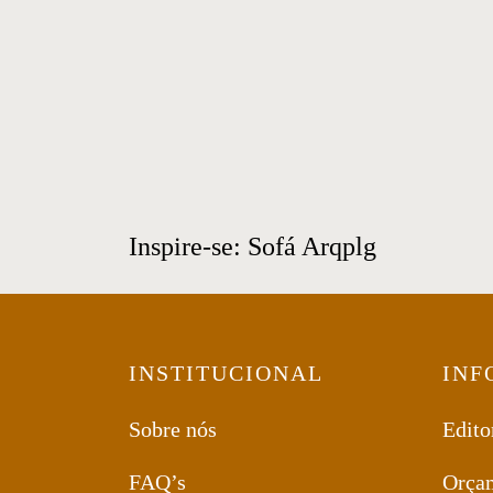
Inspire-se: Sofá Arqplg
INSTITUCIONAL
INF
Sobre nós
Edito
FAQ’s
Orça