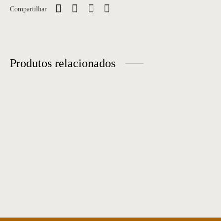
Compartilhar
Produtos relacionados
Cadeira 08
Cadeira 05
Cadeira 57
Cadeira 68