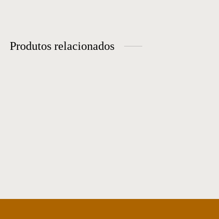
Produtos relacionados
Escrivaninha 12
Cadeira Office 04
Office 01
Office 09