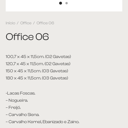
et
Início
/
Office
/
Office 06
ira
Office 06
plementos
itório
100,7 x 45 x 11,5cm. (02 Gavetas)
120,7 x 45 x 11,5cm. (02 Gavetas)
ntes
150 x 45 x 11,5cm. (03 Gavetas)
180 x 45 x 11,5cm. (03 Gavetas)
 Apoio e Lateral
-Lacas Foscas.
 de Centro
– Nogueira.
– Freijó.
 de Jantar
– Carvalho Siena.
– Carvalho Kernel, Ebanizado e Zaino.
ce