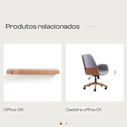
rona
Produtos relacionados
 | Home
á Cama
nda | Área Externa
Office 06
Cadeira office 01