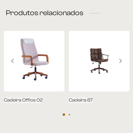
Produtos relacionados
rona
 | Home
á Cama
nda | Área Externa
Cadeira Office 02
Cadeira 87