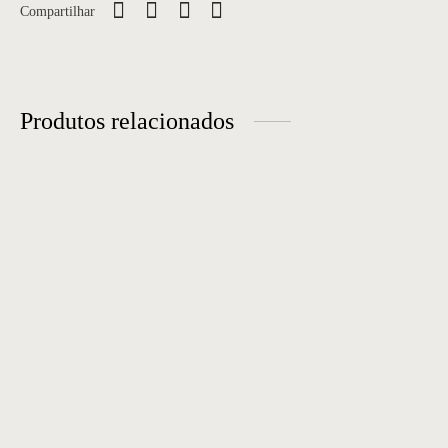
Compartilhar
Produtos relacionados
Cadeira 44
Cadeira 68
Cadeira 30
Cadeira 50