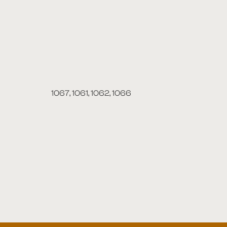
1067, 1061, 1062, 1066
adeira 45
Cadeira 21