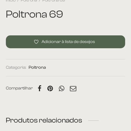
Início
/
Poltrona
/
Poltrona 69
Poltrona 69
Adicionar à lista de desejos
Categoria:
Poltrona
Compartilhar
Produtos relacionados