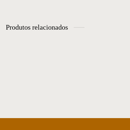
Produtos relacionados
Poltrona 16
Poltrona 29
Poltrona 66
Poltrona 13