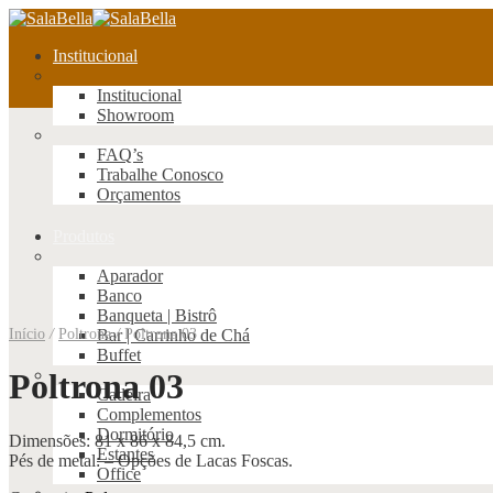
Institucional
Institucional
Showroom
FAQ’s
Trabalhe Conosco
Orçamentos
Produtos
Aparador
Banco
Banqueta | Bistrô
Início
/
Poltrona
Bar | Carrinho de Chá
/
Poltrona 03
Buffet
Poltrona 03
Cadeira
Complementos
Dormitório
Dimensões: 81 x 86 x 84,5 cm.
Estantes
Pés de metal: – Opções de Lacas Foscas.
Office