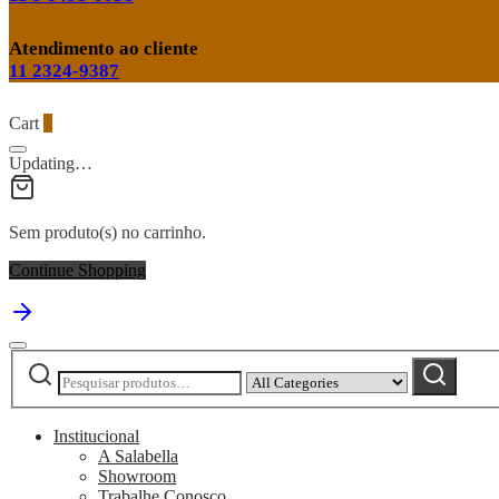
Atendimento ao cliente
11 2324-9387
Cart
0
Updating…
Sem produto(s) no carrinho.
Continue Shopping
Pesquisar
Narrow
Pesquisar
por:
by
category:
Institucional
A Salabella
Showroom
Trabalhe Conosco