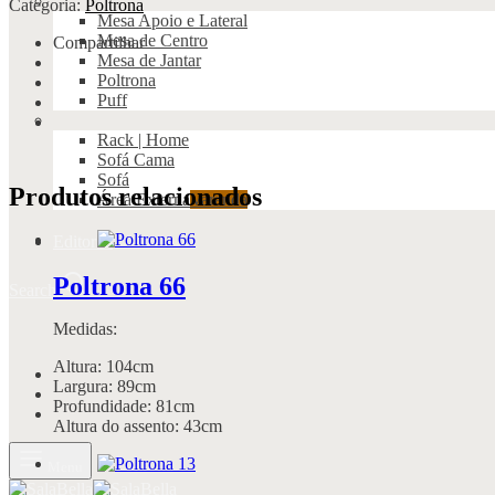
Categoria:
Poltrona
Mesa Apoio e Lateral
Mesa de Centro
Compartilhar
Mesa de Jantar
Poltrona
Puff
Rack | Home
Sofá Cama
Sofá
Produtos relacionados
Área Externa
Varanda
Editorial
Poltrona 66
Search
Medidas:
Altura: 104cm
Largura: 89cm
Profundidade: 81cm
Altura do assento: 43cm
Menu