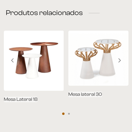
Produtos relacionados
rona
 | Home
á Cama
nda | Área Externa
Mesa lateral 30
Mesa Lateral 18