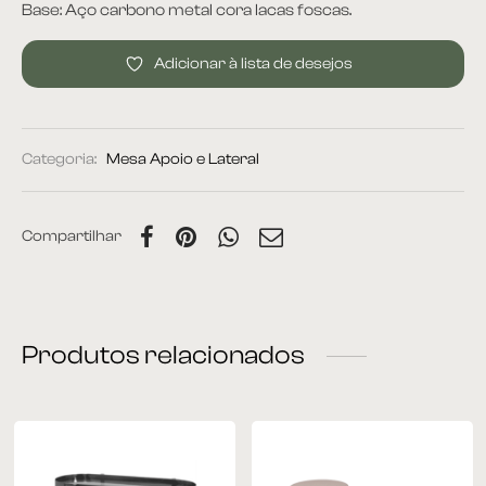
Base: Aço carbono metal cora lacas foscas.
rona
Adicionar à lista de desejos
 | Home
Categoria:
Mesa Apoio e Lateral
Compartilhar
á Cama
nda | Área Externa
Produtos relacionados