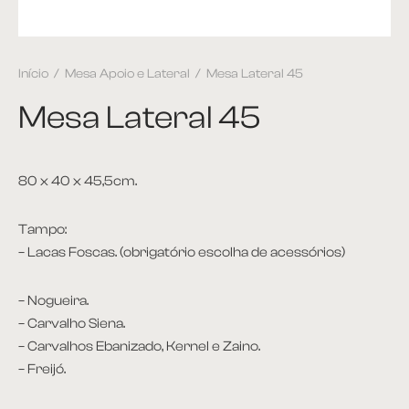
et
Início
/
Mesa Apoio e Lateral
/
Mesa Lateral 45
ira
Mesa Lateral 45
plementos
itório
80 x 40 x 45,5cm.
ntes
Tampo:
– Lacas Foscas. (obrigatório escolha de acessórios)
 Apoio e Lateral
– Nogueira.
 de Centro
– Carvalho Siena.
– Carvalhos Ebanizado, Kernel e Zaino.
 de Jantar
– Freijó.
ce