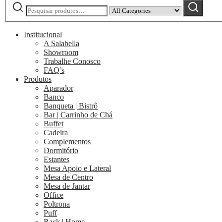
Narrow
Pesquisar
por:
by
category:
Institucional
A Salabella
Showroom
Trabalhe Conosco
FAQ’s
Produtos
Aparador
Banco
Banqueta | Bistrô
Bar | Carrinho de Chá
Buffet
Cadeira
Complementos
Dormitório
Estantes
Mesa Apoio e Lateral
Mesa de Centro
Mesa de Jantar
Office
Poltrona
Puff
Rack | Home