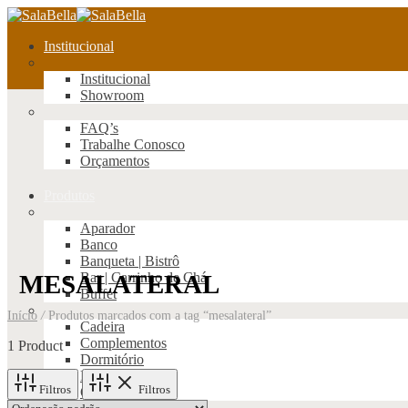
Institucional
Institucional
Showroom
FAQ’s
Trabalhe Conosco
Orçamentos
Produtos
Aparador
Banco
Banqueta | Bistrô
MESALATERAL
Bar | Carrinho de Chá
Buffet
Início
/
Produtos marcados com a tag “mesalateral”
Cadeira
Complementos
1 Product
Dormitório
Estantes
Filtros
Filtros
Office