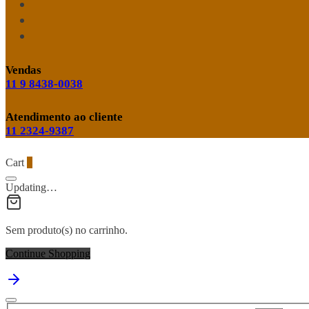
Vendas
11 9 8438-0038
Atendimento ao cliente
11 2324-9387
Cart
0
Updating…
Sem produto(s) no carrinho.
Continue Shopping
Pesquisar