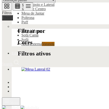
Mesa Apoio e Lateral
Mesa de Centro
Filtros
Mesa de Jantar
Poltrona
Done
Puff
Filtrar por
Rack | Home
Sofá Cama
Sofá
Cores
Área Externa
Varanda
Filtros ativos
Editorial
Search
Menu