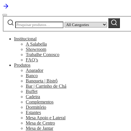
Pesquisar
Narrow
Pesquisar
por:
by
category:
Institucional
A Salabella
Showroom
Trabalhe Conosco
FAQ’s
Produtos
Aparador
Banco
Banqueta | Bistrô
Bar | Carrinho de Chá
Buffet
Cadeira
Complementos
Dormitório
Estantes
Mesa Apoio e Lateral
Mesa de Centro
Mesa de Jantar