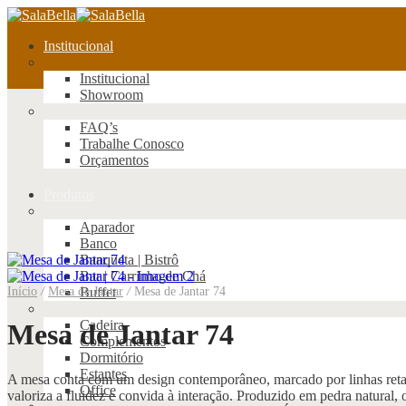
Institucional
Institucional
Showroom
FAQ’s
Trabalhe Conosco
Orçamentos
Produtos
Aparador
Banco
Banqueta | Bistrô
Bar | Carrinho de Chá
Início
/
Mesa de Jantar
Buffet
/
Mesa de Jantar 74
Cadeira
Mesa de Jantar 74
Complementos
Dormitório
Estantes
A mesa conta com um design contemporâneo, marcado por linhas retas
Office
valoriza a fluidez e convida à interação. Produzido em pedra natural,