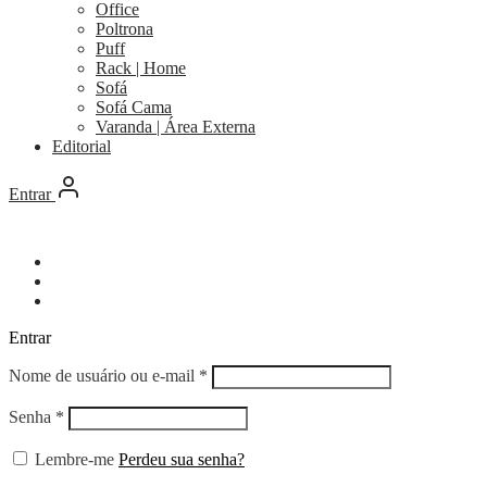
Office
Poltrona
Puff
Rack | Home
Sofá
Sofá Cama
Varanda | Área Externa
Editorial
Entrar
Entrar
Obrigatório
Nome de usuário ou e-mail
*
Obrigatório
Senha
*
Lembre-me
Perdeu sua senha?