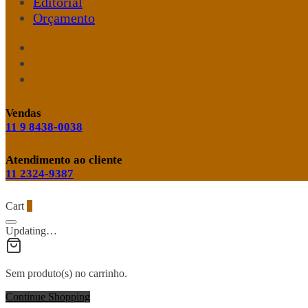
Editorial
Orçamento
Vendas
11 9 8438-0038
Atendimento ao cliente
11 2324-9387
Cart
0
Updating…
Sem produto(s) no carrinho.
Continue Shopping