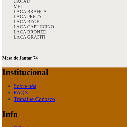
CACAU
MEL
LACA BRANCA
LACA PRETA
LACA BEGE
LACA CAPUCCINO
LACA BRONZE
LACA GRAFITI
Mesa de Jantar 74
Institucional
Sobre nós
FAQ’s
Trabalhe Conosco
Info