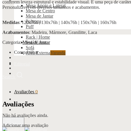
conferem leveza estrutural e estabilidade visual. É uma peça de cará
Mesa Apoio e Lateral
Personalizável em diversos tamanhos e acabamentos.
Mesa de Centro
Mesa de Jantar
Poltrona
Medidas
: 120x76h | 130x76h | 140x76h | 150x76h | 160x76h
Puff
Acabamentos
: Madeira, Mármore, Granilitte, Laca
Rack | Home
Categoria:
Mesa de Jantar
Sofá Cama
Sofá
Compartilhar
Área Externa
Varanda
Editorial
Search
Avaliações
0
Avaliações
Não há avaliações ainda.
Menu
Adicionar uma avaliação