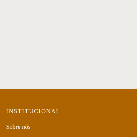
Mesa de Jantar 34
Mesa de Jantar 09
Mesa de jantar 14
Mesa de Jantar 18
INSTITUCIONAL
Sobre nós