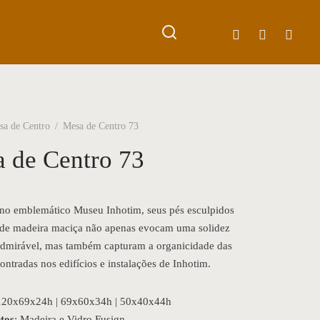
sa de Centro
/
Mesa de Centro 73
 de Centro 73
 no emblemático Museu Inhotim, seus pés esculpidos
de madeira maciça não apenas evocam uma solidez
 admirável, mas também capturam a organicidade das
ontradas nos edifícios e instalações de Inhotim.
 120x69x24h | 69x60x34h | 50x40x44h
tos
: Madeira e Vidro Fusign