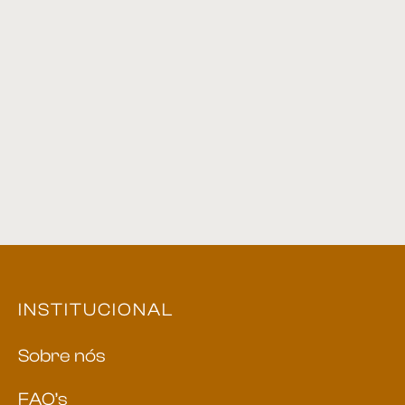
Mesa de Centro 04
Mesa de centro 42
Mesa de centro 28
Mesa de centro 10
INSTITUCIONAL
Sobre nós
FAQ’s