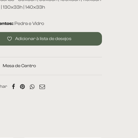
 | 130x33h | 140x33h
ntos:
Pedra e Vidro
Adicionar à lista de desejos
:
Mesa de Centro
har