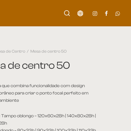
sa de Centro
/
Mesa de centro 50
a de centro 50
 que combina funcionalidade com design
âneo para criar o ponto focal perfeito em
 ambiente
:
Tampo oblongo – 120x60x28h | 140x80x28h |
28h
dondo – 80x33h | 90x33h | 100x33h | 110x33h