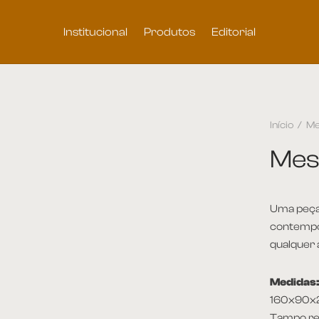
Institucional
Produtos
Editorial
Início
/
Me
Mes
Uma peça
contempor
qualquer
Medidas
160x90x
Tampo re