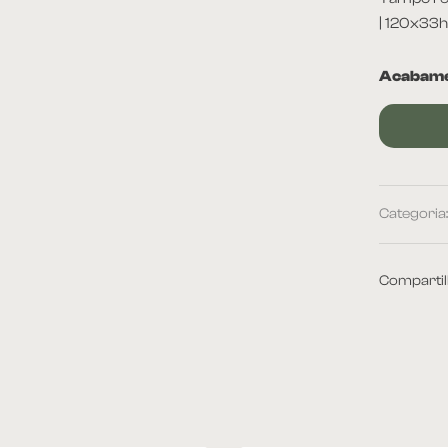
| 120x33h
Acabame
Categoria
Compartil