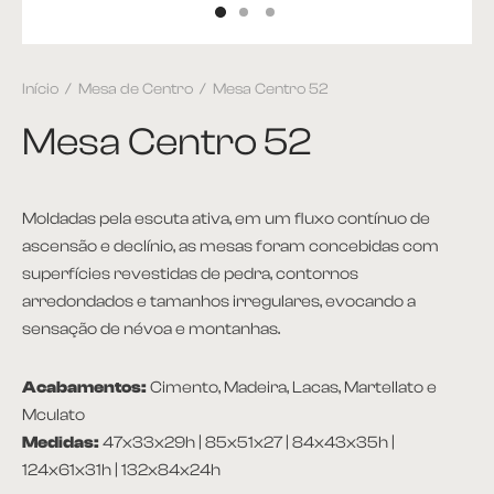
et
Início
/
Mesa de Centro
/
Mesa Centro 52
ira
Mesa Centro 52
plementos
itório
Moldadas pela escuta ativa, em um fluxo contínuo de
ascensão e declínio, as mesas foram concebidas com
ntes
superfícies revestidas de pedra, contornos
arredondados e tamanhos irregulares, evocando a
 Apoio e Lateral
sensação de névoa e montanhas.
 de Centro
Acabamentos:
Cimento, Madeira, Lacas, Martellato e
Mculato
 de Jantar
Medidas:
47x33x29h | 85x51x27 | 84x43x35h |
124x61x31h | 132x84x24h
ce