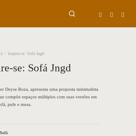
fá
/
Inspire-se: Sofá Jngd
ire-se: Sofá Jngd
or Deyse Roza, apresenta uma proposta minimalista
 que compõe espaços múltiplos com suas versões em
ofá, pufe e mesa.
Sofá