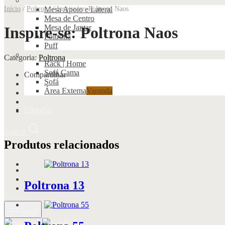
Início
/
Poltrona
Mesa Apoio e Lateral
/
Inspire-se: Poltrona Naos
Mesa de Centro
Mesa de Jantar
Inspire-se: Poltrona Naos
Poltrona
Puff
Categoria:
Poltrona
Rack | Home
Sofá Cama
Compartilhar
Sofá
Área Externa
Varanda
Editorial
Search
Produtos relacionados
Poltrona 13
Menu