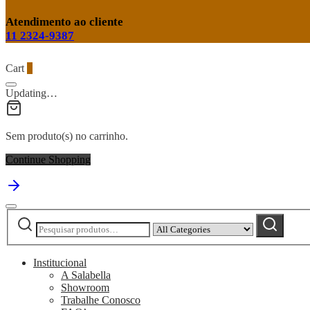
Atendimento ao cliente
11 2324-9387
Cart
0
Updating…
Sem produto(s) no carrinho.
Continue Shopping
Pesquisar
Narrow
Pesquisar
por:
by
category:
Institucional
A Salabella
Showroom
Trabalhe Conosco