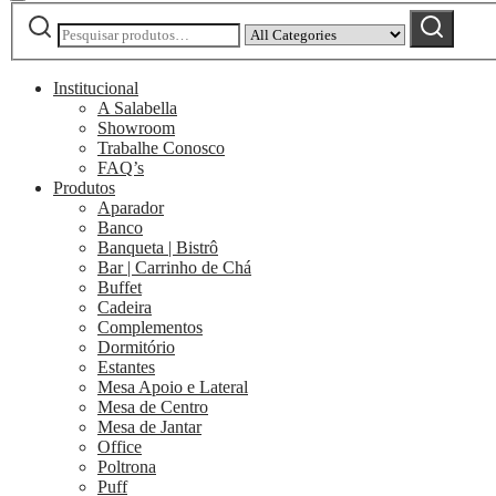
Pesquisar
Narrow
Pesquisar
por:
by
category:
Institucional
A Salabella
Showroom
Trabalhe Conosco
FAQ’s
Produtos
Aparador
Banco
Banqueta | Bistrô
Bar | Carrinho de Chá
Buffet
Cadeira
Complementos
Dormitório
Estantes
Mesa Apoio e Lateral
Mesa de Centro
Mesa de Jantar
Office
Poltrona
Puff