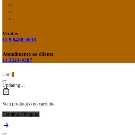
Vendas
11 9 8438-0038
Atendimento ao cliente
11 2324-9387
Cart
0
Updating…
Sem produto(s) no carrinho.
Continue Shopping