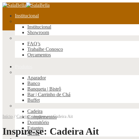
Institucional
Institucional
Showroom
FAQ’s
Trabalhe Conosco
Orçamentos
Produtos
Aparador
Banco
Banqueta | Bistrô
Bar | Carrinho de Chá
Buffet
Cadeira
Início
/
Cadeira
Complementos
/
Inspire-se: Cadeira Ait
Dormitório
Estantes
Inspire-se: Cadeira Ait
Office