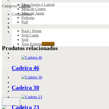
Mesa Apoio e Lateral
Categoria:
Cadeira
Mesa de Centro
Mesa de Jantar
Compartilhar
Poltrona
Puff
Rack | Home
Sofá Cama
Sofá
Área Externa
Varanda
Produtos relacionados
Editorial
Search
Cadeira 46
Cadeira 30
Menu
Cadeira 23