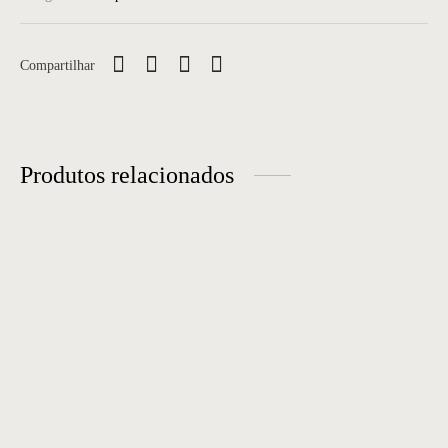
Compartilhar
Produtos relacionados
Espelho Nx
Espelho 08
Estante 04
Espelho 13