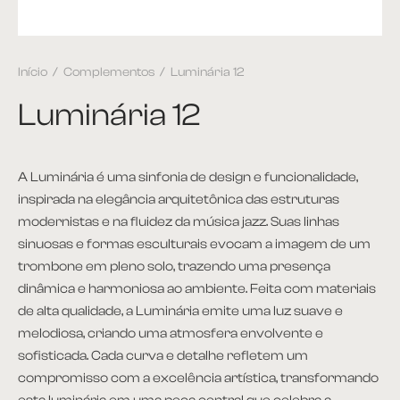
et
Início
/
Complementos
/
Luminária 12
ira
Luminária 12
plementos
itório
A Luminária é uma sinfonia de design e funcionalidade,
inspirada na elegância arquitetônica das estruturas
ntes
modernistas e na fluidez da música jazz. Suas linhas
sinuosas e formas esculturais evocam a imagem de um
 Apoio e Lateral
trombone em pleno solo, trazendo uma presença
dinâmica e harmoniosa ao ambiente. Feita com materiais
 de Centro
de alta qualidade, a Luminária emite uma luz suave e
melodiosa, criando uma atmosfera envolvente e
 de Jantar
sofisticada. Cada curva e detalhe refletem um
compromisso com a excelência artística, transformando
ce