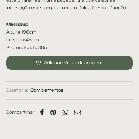
esta luminária em uma peça central que celebra a
interseção entre arquitetura e música, forma e função.
rona
Medidas:
Altura: 196cm
Largura: 46cm
 | Home
Profundidade: 38cm
Adicionar à lista de desejos
á Cama
nda | Área Externa
Categoria:
Complementos
Compartilhar