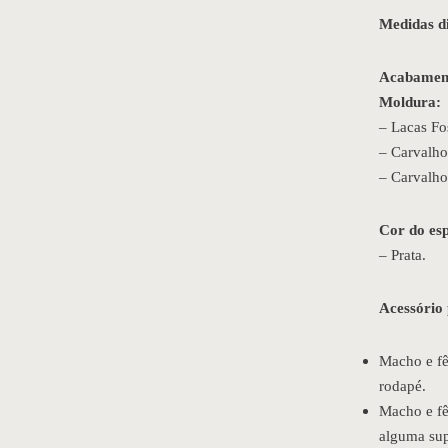
Medidas di
Acabament
Moldura:
– Lacas Fo
– Carvalho
– Carvalho
Cor do esp
– Prata.
Acessório
Macho e fê
rodapé.
Macho e fê
alguma sup