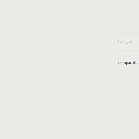
Categoria:
Compartilha
tante 01
Estante 05