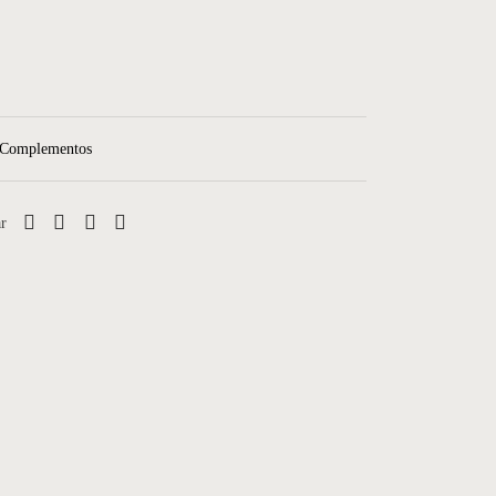
Cômoda 04
Complementos
r