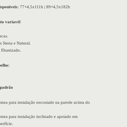
sponíveis:
77×4,5x111h | 89×4,5x182h
o variavél
scas.
s Siena e Natural.
 Ebanizado.
elho:
 padrão
mea para instalação encostado na parede acima do
mea para instalação inclinado e apoiado em
erfície.