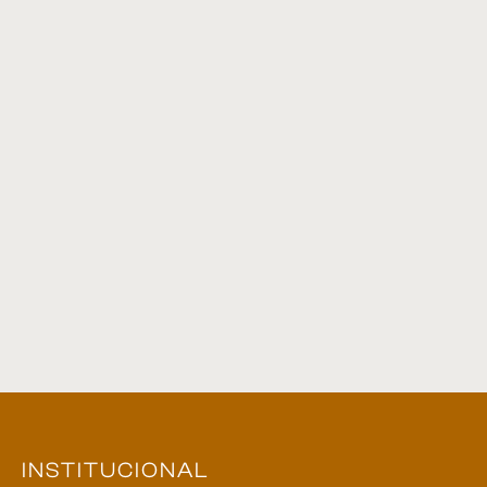
Mesa de Cabeceira 19
Estante 02
Cabideiro 01
Espelho 02
INSTITUCIONAL