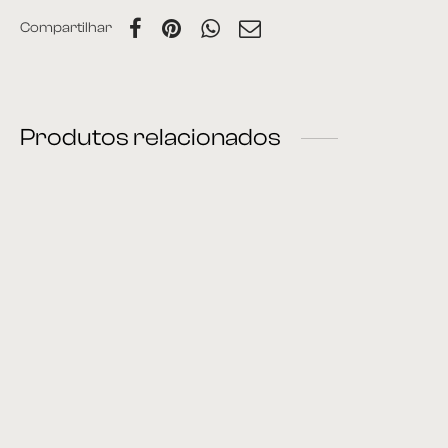
Compartilhar
Produtos relacionados
Carro Bar 91
Mesa de apoio 55
Carro Bar 16
Adega Cacho
A Adega Cacho é um
produto para quem
aprecia vinhos e deseja