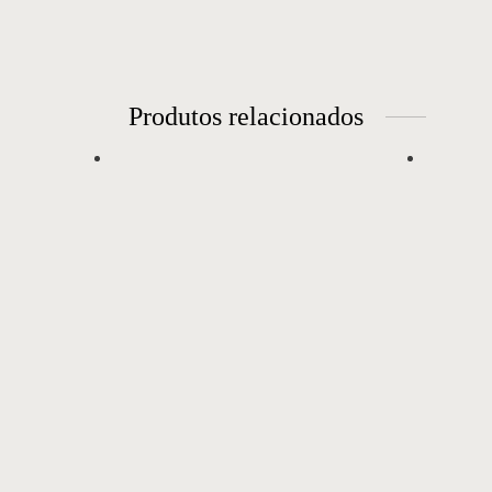
Produtos relacionados
Penteadeira 01
Sofá
Inspirada no mito da caixa de Pandora,
Aproxim
a penteadeira causa surpresa com seu
encontr
tampo que se abre, revelando várias
com fo
divisórias. É composta por uma
configu
estrutura de metal que recebe uma caixa
estimu
de lâmina natural com pontas
destaqu
arredondadas. Seu tampo possui em sua
capaz d