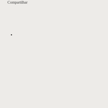
Compartilhar
Carrinho Bar 06
endo
osto
ito