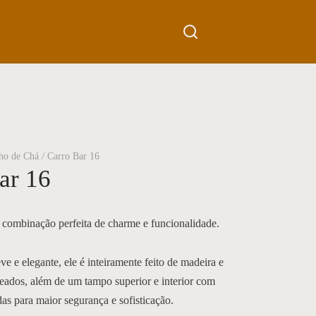
0
Cart
Updating…
Sem produto(s) no carrinho.
Continue Shopping
nho de Chá
/
Carro Bar 16
ar 16
combinação perfeita de charme e funcionalidade.
e e elegante, ele é inteiramente feito de madeira e
neados, além de um tampo superior e interior com
as para maior segurança e sofisticação.