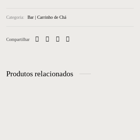
Categoria:
Bar | Carrinho de Chá
Compartilhar
Produtos relacionados
Carrinho Bar 11
Adega Cacho
A Adega Cacho é um produto
para quem aprecia vinhos e
deseja guardá-los com estilo.